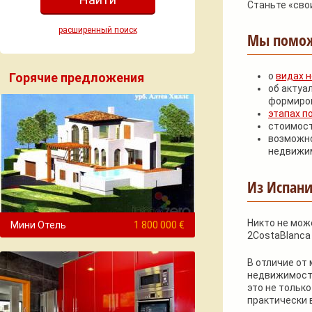
Станьте «сво
расширенный поиск
Мы помож
Горячие предложения
о
видах 
об актуа
формиро
этапах п
стоимос
возможно
недвижим
Из Испани
Никто не мож
Мини Отель
1 800 000 €
2CostaBlanca
В отличие от
недвижимости
это не тольк
практически 