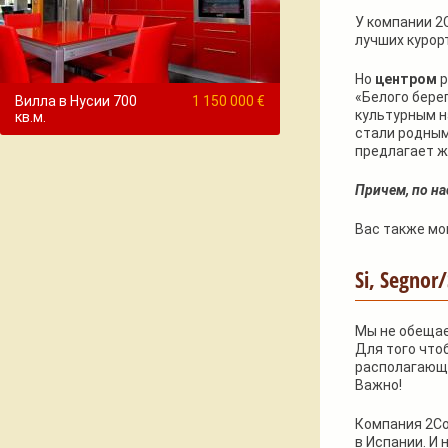
У компании 2
лучших курор
Но
центром
р
«Белого бере
Вилла в Нусии 700
1 150 000 €
культурным н
кв.м.
стали родным
предлагает ж
Причем, по н
Вас также мо
Si, Segnor
Мы не обещае
Для того что
располагающи
Важно!
Компания 2Co
в Испании. И 