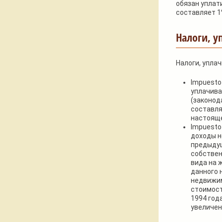
обязан уплат
составляет 1
Налоги, 
Налоги, упла
Impuesto
уплачива
(законод
составля
настояще
Impuesto
доходы н
предыдущ
собствен
вида на 
данного 
недвижим
стоимост
1994 год
увеличен