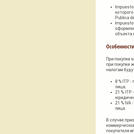
Impuesto 
которого
Publica d
Impuesto
оформлен
объекта н
Особенност
При покупке 
при покупке 
налогам буду
8 % ITP 
лица;
21 % ITP
юридичес
21 % IVA
лица.
В случае при
коммерческой
покупателя и