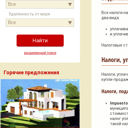
Все
Все налоги на
Удаленность от моря
два вида:
Все
уплачива
и уплачи
Налоговые ст
расширенный поиск
Налоги, 
Горячие предложения
Налоги, упла
купли-продажи
Налоги, по
Impuesto 
муниципа
стоимост
налог уп
такой на