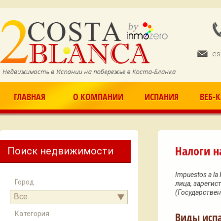
Ju
es
ГЛАВНАЯ
О КОМПАНИИ
ИСПАНИЯ
ВЕБ-
Налоги н
Поиск недвижимости
Impuestos a l
Город
лица, зарегис
(Государствен
Все
Категория
Виды испа