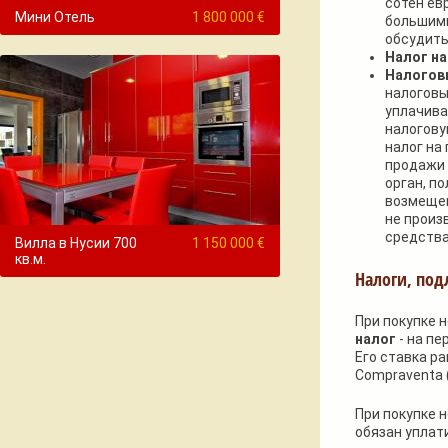
сотен ев
Мини Отель
1 800 000 €
большими
обсудить
Налог на
Налогов
налоговы
уплачива
налогову
налог на
продажи 
орган, п
возмещен
не произ
средства
Вилла в Нусии 700
1 150 000 €
кв.м.
Налоги, под
При покупке 
налог
- на пе
Его ставка ра
Compraventa (
При покупке 
обязан уплати