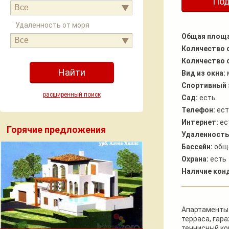
Под
Все
Удаленность от моря
Общая площ
Все
Количество 
Количество 
Вид из окна:
Спортивный 
расширенный поиск
Сад:
есть
Телефон:
ест
Интернет:
ес
Горячие предложения
Удаленность
Бассейн:
общ
Охрана:
есть
Наличие кон
Апартаменты 
терраса, гар
теннисный ко