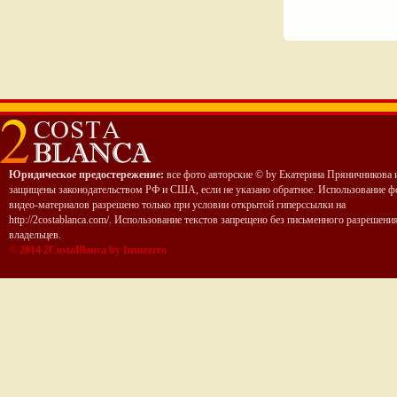
Юридическое предостережение:
все фото авторские © by Екатерина Пряничникова 
защищены законодательством РФ и США, если не указано обратное. Использование ф
видео-материалов разрешено только при условии открытой гиперссылки на
http://2costablanca.com/. Использование текстов запрещено без письменного разрешени
владельцев.
© 2014 2CostaBlanca by Inmozero