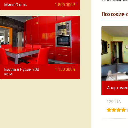
Мини Отель
1 800 000 €
Похожие 
Вилла в Нусии 700
1 150 000 €
кв.м.
Апартамент
1290RA