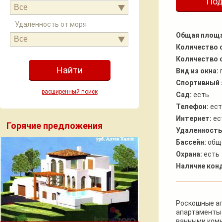
Под
Все
Удаленность от моря
Общая площ
Все
Количество 
Количество 
Вид из окна:
Спортивный 
расширенный поиск
Сад:
есть
Телефон:
ест
Интернет:
ес
Горячие предложения
Удаленность
Бассейн:
общ
Охрана:
есть
Наличие кон
Роскошные ап
апартаменты с
ванными комн