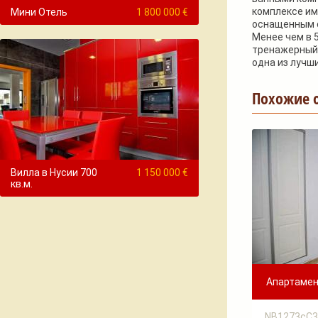
комплексе им
Мини Отель
1 800 000 €
оснащенным с
Менее чем в 
тренажерныйм 
одна из лучши
Похожие 
Вилла в Нусии 700
1 150 000 €
кв.м.
Апартамент
NB1273cC3