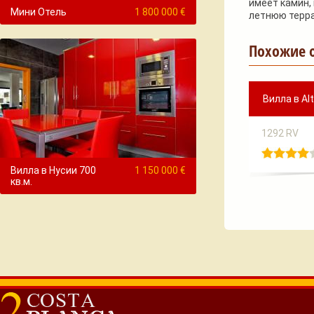
имеет камин,
Мини Отель
1 800 000 €
летнюю терра
Похожие 
Вилла в Alt
1292 RV
Вилла в Нусии 700
1 150 000 €
кв.м.