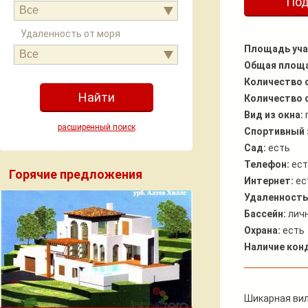
Под
Все
Удаленность от моря
Площадь учас
Все
Общая площ
Количество 
Количество 
Вид из окна:
расширенный поиск
Спортивный 
Сад:
есть
Телефон:
ест
Горячие предложения
Интернет:
ес
Удаленность
Бассейн:
лич
Охрана:
есть
Наличие кон
Шикарная вил