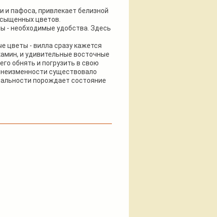
 и пафоса, привлекает белизной
асыщенных цветов.
ны - необходимые удобства. Здесь
е цветы - вилла сразу кажется
 камин, и удивительные восточные
его обнять и погрузить в свою
 в неизменности существовало
реальности порождает состояние