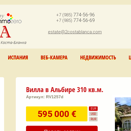
Jump to navigation
774-56-96
+7 (985)
774-56-69
+7 (985)
estate@2costablanca.com
ИСПАНИЯ
ВЕБ-КАМЕРА
НЕДВИЖИМОСТЬ
Вилла в Альбире 310 кв.м.
Артикул:
RV1257d
EUR
595 000 €
USD
RUR