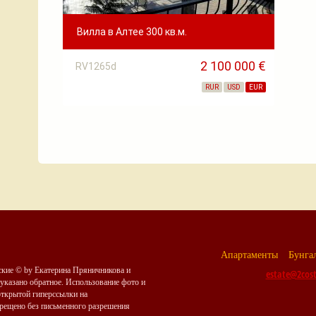
Вилла в Алтее 300 кв.м.
2 100 000 €
RV1265d
RUR
USD
EUR
Апартаменты
Бунга
ские © by Екатерина Пряничникова и
estate@2cos
указано обратное. Использование фото и
открытой гиперссылки на
запрещено без письменного разрешения