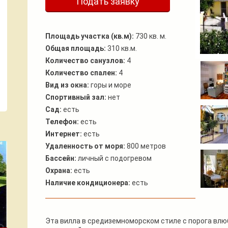
Подать заявку
Площадь участка (кв.м):
730 кв. м.
Общая площадь:
310 кв.м.
Количество санузлов:
4
Количество спален:
4
Вид из окна:
горы и море
Спортивный зал:
нет
Сад:
есть
Телефон:
есть
Интернет:
есть
Удаленность от моря:
800 метров
Бассейн:
личный с подогревом
Охрана:
есть
Наличие кондиционера:
есть
Эта вилла в средиземноморском стиле с порога влю