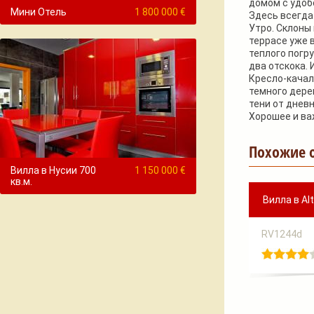
домом с удобс
Мини Отель
1 800 000 €
Здесь всегда 
Утро. Склоны
террасе уже 
теплого погр
два отскока. 
Кресло-качал
темного дерев
тени от дневн
Хорошее и важ
Похожие 
Вилла в Нусии 700
1 150 000 €
кв.м.
Вилла в Alt
RV1244d