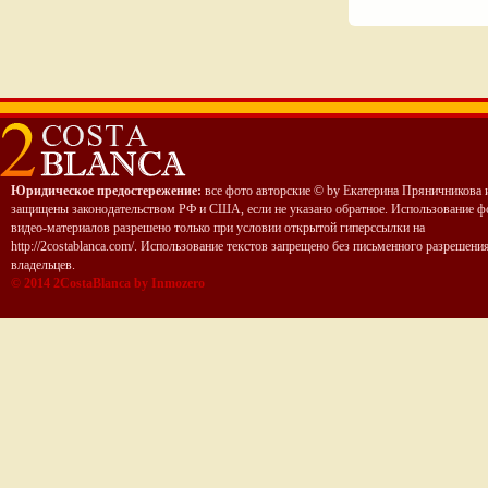
Юридическое предостережение:
все фото авторские © by Екатерина Пряничникова 
защищены законодательством РФ и США, если не указано обратное. Использование ф
видео-материалов разрешено только при условии открытой гиперссылки на
http://2costablanca.com/. Использование текстов запрещено без письменного разрешени
владельцев.
© 2014 2CostaBlanca by Inmozero