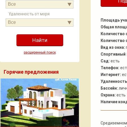
Под
Все
Удаленность от моря
Площадь учас
Все
Общая площ
Количество 
Количество 
Вид из окна:
расширенный поиск
Спортивный 
Сад:
есть
Телефон:
ест
Горячие предложения
Интернет:
ес
Удаленность
Бассейн:
лич
Охрана:
есть
Наличие кон
Средиземномо